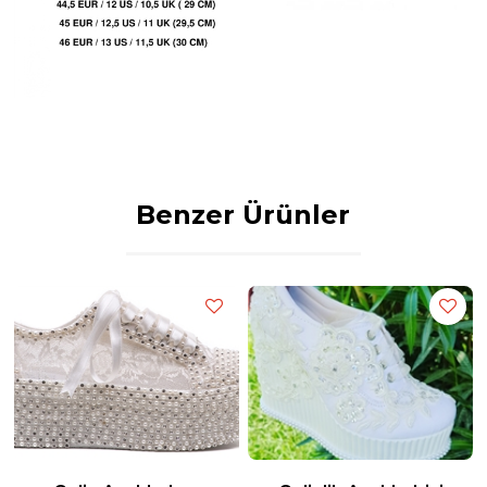
EUR SIZE Bu sizin gerçek ayakkabı numaranızdır.
Ayak numarınızı sipariş derlemelerinden önce bu formüllere göre
hesaplama yaparak sipariş oluşturun.
Boyutlandırma detayları
AVRUPA / ABD / BK (BOYUT)
--------------------------------------
35 EUR / 5 ABD / 2,5 UK
35,5 EUR / 5,5 ABD / 3 UK
Benzer Ürünler
36 EUR / 6 ABD / 3,5 UK
37 EUR / 6,5 ABD / 4 UK
37,5 EUR / 7 ABD / 4,5 UK
38 EUR / 7,5 ABD / 5 UK
38,5 EUR / 8 ABD / 5,5 UK
39 EUR / 8,5 ABD / 6 UK
40 EUR / 9 ABD / 6,5 UK
41 EUR / 9,5 ABD / 7 UK
42 EUR / 10 ABD / 7,5 UK
42,5 EUR / 10,5 ABD / 9 UK
43 EUR / 11 ABD / 9,5 UK
44 EUR / 11,5 ABD / 10 UK
44,5 EUR / 12 ABD / 10,5 UK
45 EUR / 12,5 ABD / 11 UK
Stilo Ayakkabı Üretim Merkezi ve Tasarım Atölyemizde bulunan