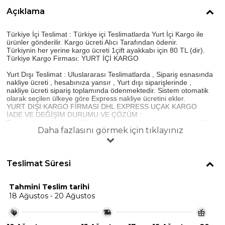
Açıklama
Türkiye İçi Teslimat : Türkiye içi Teslimatlarda Yurt İçi Kargo ile
ürünler gönderilir. Kargo ücreti Alıcı Tarafından ödenir.
Türkiynin her yerine kargo ücreti 1çift ayakkabı için 80 TL (dir).
Türkiye Kargo Firması: YURT İÇİ KARGO
Yurt Dışı Teslimat : Uluslararası Teslimatlarda , Sipariş esnasında
nakliye ücreti , hesabınıza yansır , Yurt dışı siparişlerinde ,
nakliye ücreti sipariş toplamında ödenmektedir. Sistem otomatik
olarak seçilen ülkeye göre Express nakliye ücretini ekler.
YURT DIŞI KARGO FİRMASI DHL EXPRESS UÇAK KARGO
İADE VE DEĞİŞİM DURUMU VE ÇÖZÜM :
Tüm gelin ayakkabıları Kişiye özel olarak hazırlanır ve gönderilir ,
Daha fazlasını görmek için tıklayınız
İade veya Değişim Yoktur.
Bu durumun çözümü olarak İkinci üründe %50 indirim yapılır.
Beden veya boy yüksekliği değiştirilerek isteğinize göre ikinci
ürün gönderilir.
Türkiye'den veya Yurt dışından Sipariş veren Müşterilerimiz iade
Teslimat Süresi
veya değişim yapamadıkları için ikinci üründe %50 indirim
almaya hak kazanacaklardır. !!!
Tahmini Teslim tarihi
Resim dışında Seçilen Yükseklik seçenekli ürünlerde , Resim
18 Ağustos - 20 Ağustos
dışında seçilen farklı yüksekliklerde ayakkabı tabanına inci
eklemesi yapılması zorunludur!!!