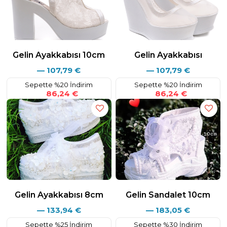
Lütfen Satın alma İle ilgili bu açıklamada sorularınız varsa bizimle
iletişime geçmekten çekinmeyin ;
Eposta : info@ayakkabitutkusu.com
Whatsaap&Tel : +90 532 584 25 80
Gelin Ayakkabısı 10cm
Gelin Ayakkabısı
—
107,79
€
—
107,79
€
Sepette %20 İndirim
Sepette %20 İndirim
86,24 €
86,24 €
Gelin Ayakkabısı 8cm
Gelin Sandalet 10cm
—
133,94
€
—
183,05
€
Sepette %25 İndirim
Sepette %30 İndirim