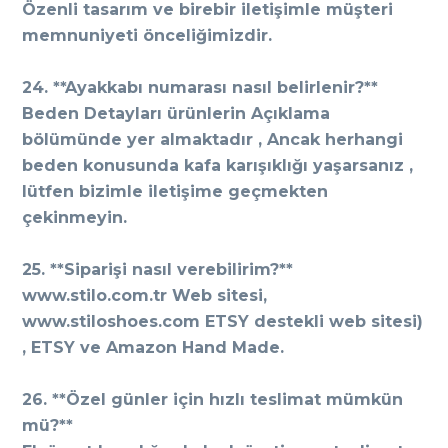
Özenli tasarım ve birebir iletişimle müşteri
memnuniyeti önceliğimizdir.
24. **Ayakkabı numarası nasıl belirlenir?**
Beden Detayları ürünlerin Açıklama
bölümünde yer almaktadır , Ancak herhangi
beden konusunda kafa karışıklığı yaşarsanız ,
lütfen bizimle iletişime geçmekten
çekinmeyin.
25. **Siparişi nasıl verebilirim?**
www.stilo.com.tr Web sitesi,
www.stiloshoes.com ETSY destekli web sitesi)
, ETSY ve Amazon Hand Made.
26. **Özel günler için hızlı teslimat mümkün
mü?**