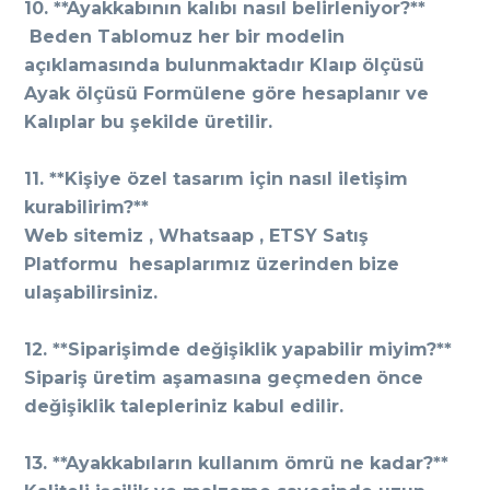
10. **Ayakkabının kalıbı nasıl belirleniyor?**
Beden Tablomuz her bir modelin
açıklamasında bulunmaktadır Klaıp ölçüsü
Ayak ölçüsü Formülene göre hesaplanır ve
Kalıplar bu şekilde üretilir.
11. **Kişiye özel tasarım için nasıl iletişim
kurabilirim?**
Web sitemiz , Whatsaap , ETSY Satış
Platformu hesaplarımız üzerinden bize
ulaşabilirsiniz.
12. **Siparişimde değişiklik yapabilir miyim?**
Sipariş üretim aşamasına geçmeden önce
değişiklik talepleriniz kabul edilir.
13. **Ayakkabıların kullanım ömrü ne kadar?**