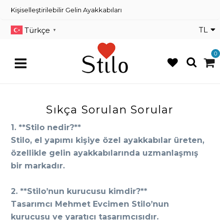
Kişiselleştirilebilir Gelin Ayakkabıları
×
Kişiselleştirilebilir Gelin
Ayakkabıları
En yeni gelin ayakabısı modelleri
TL
Türkçe
▼
Dans Ayakkabıları
0
Renkli Gelin Ayakkabısı
Sıkça Sorulan Sorular
Üye
Girişi
1. **Stilo nedir?**
Stilo, el yapımı kişiye özel ayakkabılar üreten,
Üye
Kayıt
özellikle gelin ayakkabılarında uzmanlaşmış
bir markadır.
Sipariş
Takibi
2. **Stilo’nun kurucusu kimdir?**
İletişim
Tasarımcı Mehmet Evcimen Stilo’nun
kurucusu ve yaratıcı tasarımcısıdır.
Müşteri