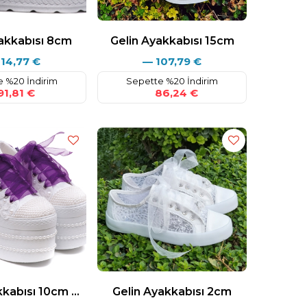
Boyutlandırma detayları
AVRUPA / ABD / BK (BOYUT)
akkabısı 8cm
Gelin Ayakkabısı 15cm
--------------------------------------
114,77
€
—
107,79
€
35 EUR / 5 ABD / 2,5 UK
35,5 EUR / 5,5 ABD / 3 UK
 %20 İndirim
Sepette %20 İndirim
36 EUR / 6 ABD / 3,5 UK
1,81 €
86,24 €
37 EUR / 6,5 ABD / 4 UK
37,5 EUR / 7 ABD / 4,5 UK
38 EUR / 7,5 ABD / 5 UK
38,5 EUR / 8 ABD / 5,5 UK
39 EUR / 8,5 ABD / 6 UK
40 EUR / 9 ABD / 6,5 UK
41 EUR / 9,5 ABD / 7 UK
42 EUR / 10 ABD / 7,5 UK
42,5 EUR / 10,5 ABD / 9 UK
43 EUR / 11 ABD / 9,5 UK
44 EUR / 11,5 ABD / 10 UK
44,5 EUR / 12 ABD / 10,5 UK
45 EUR / 12,5 ABD / 11 UK
Stilo Ayakkabı Üretim Merkezi ve Tasarım
Atölyemizde bulunan tüm ürünler kendi
imalatımız ve üretimimizdir.
Farklı Replika ürünleri dışarıdan satın alıp
Gelin Ayakkabısı 10cm Mor Detaylı
Gelin Ayakkabısı 2cm
üzerinde değişiklik yapmıyoruz.!