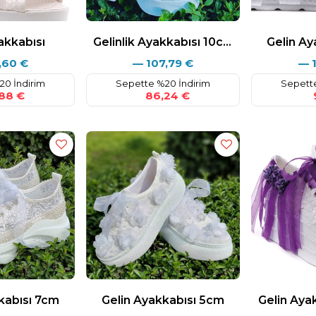
akkabısı
Gelinlik Ayakkabısı 10cm
Gelin Ay
,60
€
—
107,79
€
—
20 İndirim
Sepette %20 İndirim
Sepette
88 €
86,24 €
9
kabısı 7cm
Gelin Ayakkabısı 5cm