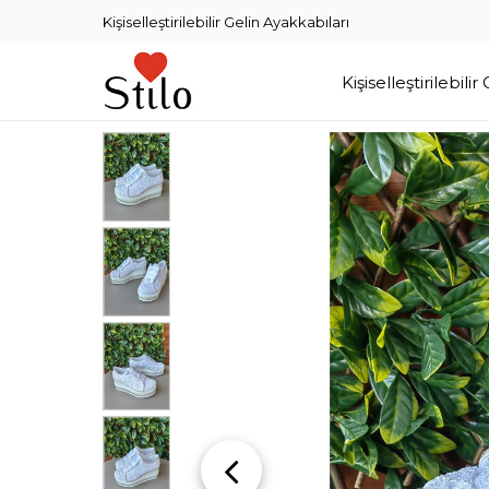
Kişiselleştirilebilir Gelin Ayakkabıları
Kişiselleştirilebilir Gelin Ayakkabıları
Dans Ayakkabıları
Kişiselleştirilebili
Üye
Girişi
Üye
Kayıt
Sipariş
Takibi
İletişim
Müşteri
Görüşleri
Instagram