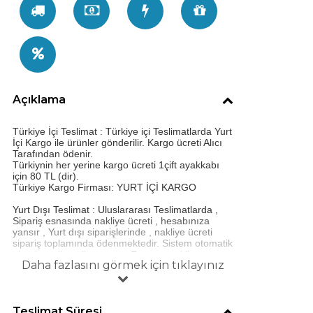
Açıklama
Türkiye İçi Teslimat : Türkiye içi Teslimatlarda Yurt
İçi Kargo ile ürünler gönderilir. Kargo ücreti Alıcı
Tarafından ödenir.
Türkiynin her yerine kargo ücreti 1çift ayakkabı
için 80 TL (dir).
Türkiye Kargo Firması: YURT İÇİ KARGO
Yurt Dışı Teslimat : Uluslararası Teslimatlarda ,
Sipariş esnasında nakliye ücreti , hesabınıza
yansır , Yurt dışı siparişlerinde , nakliye ücreti
sipariş toplamında ödenmektedir. Sistem otomatik
olarak seçilen ülkeye göre Express nakliye
Daha fazlasını görmek için tıklayınız
ücretini ekler.
YURT DIŞI KARGO FİRMASI DHL EXPRESS
UÇAK KARGO
İADE VE DEĞİŞİM DURUMU VE ÇÖZÜM :
Tüm gelin ayakkabıları Kişiye özel olarak
Teslimat Süresi