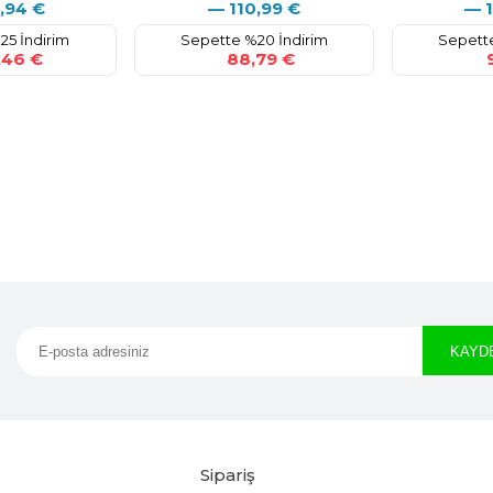
,94
€
—
110,99
€
—
25 İndirim
Sepette %20 İndirim
Sepette
46 €
88,79 €
9
Sipariş