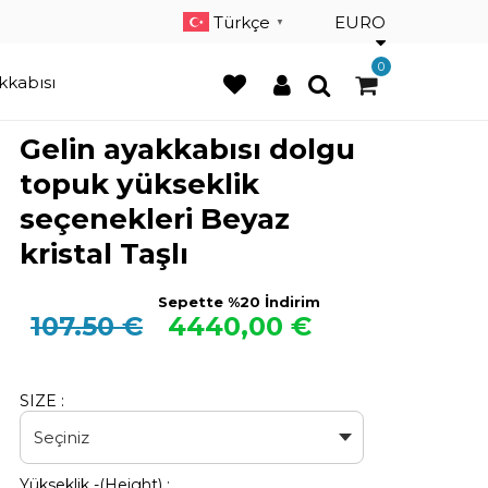
×
Türkçe
EURO
▼
0
kkabısı
Gelin ayakkabısı dolgu
topuk yükseklik
seçenekleri Beyaz
kristal Taşlı
Sepette %20 İndirim
107.50 €
4440,00 €
SIZE :
Yükseklik -(Height) :