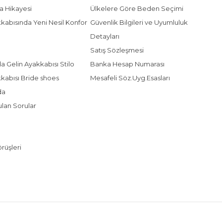
a Hikayesi
Ülkelere Göre Beden Seçimi
kabısında Yeni Nesil Konfor
Güvenlik Bilgileri ve Uyumluluk
Detayları
Satış Sözleşmesi
da Gelin Ayakkabısı Stilo
Banka Hesap Numarası
kkabısı Bride shoes
Mesafeli Söz.Uyg.Esasları
da
ulan Sorular
rüşleri