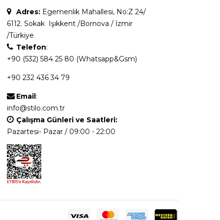
Adres:
Egemenlik Mahallesi, No:Z 24/
Lütfen Satın alma İle ilgili bu açıklamada
sorularınız varsa bizimle iletişime geçmekten
6112. Sokak Işıkkent /Bornova / İzmir
çekinmeyin ;
/Türkiye
Eposta : info@ayakkabitutkusu.com
Telefon
:
Whatsaap&Tel : +90 532 584 25 80
+90 (532) 584 25 80 (Whatsapp&Gsm)
+90 232 436 34 79
Email
:
info@stilo.com.tr
Çalışma Günleri ve Saatleri:
Pazartesi- Pazar / 09:00 - 22:00