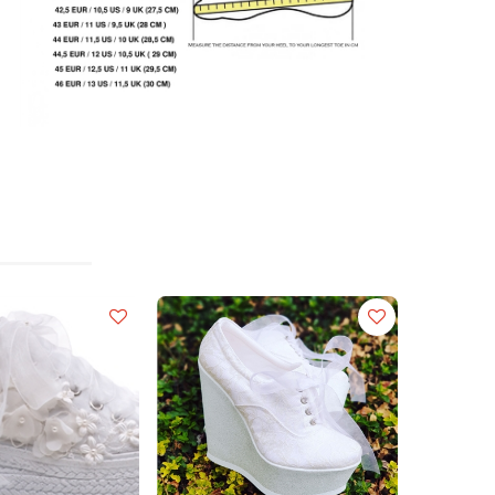
------------------------------------------------------
Kişiselleştirme Seçenekleri Ayakkabı Üzerinde
Kalıcı Parıltılı Baskı
*Kişiselleştirme ÜCRETSİZDİR!
Parıltılı Renk kataloğu : Katalogdan bir renk seçin
ve lütfen kişiselleştirmenizi eklerken metin rengini
belirtin!!! Katolog Rengi için ana sayfamıza bakın
.
Ayakkabı :> SAĞ DIŞ (KADIN. XXXXXXX) / SOL
DIŞ (TARİH)
Ayakkabı :> Sizin ve Partnerinizin İsimleri (Sağ
Dış) / Sol Dış (TARİH)
Ayakkabı :> İstediğiniz Yazı! Sağ Dış ve Sol Dış
---------------------------------------------------------------
-----------------------
BEDEN NUMARASI HAKKINDA BİLGİ:
AYAKKABI SAYISI HESAPLAMA FORMÜLÜ
(CM=santimetre)
(Ayak numarası CM )/2 + (Ayak numarası CM ) =
SONUÇ + 1=( EUR SIZE Bu sizin gerçek
ayakkabı numaranızdır.
Ayak numarınızı sipariş derlemelerinden önce bu
formüllere göre hesaplama yaparak sipariş
oluşturun.