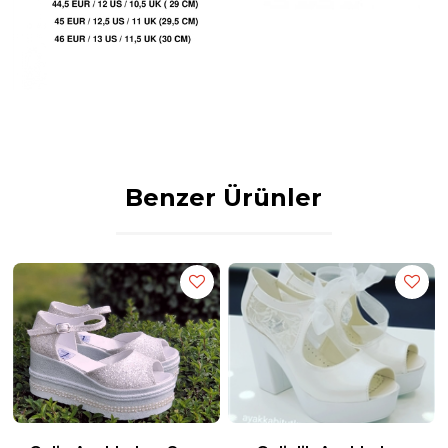
EUR SIZE Bu sizin gerçek ayakkabı numaranızdır.
Ayak numarınızı sipariş derlemelerinden önce bu formüllere göre
hesaplama yaparak sipariş oluşturun.
Boyutlandırma detayları
AVRUPA / ABD / BK (BOYUT)
--------------------------------------
35 EUR / 5 ABD / 2,5 UK
35,5 EUR / 5,5 ABD / 3 UK
Benzer Ürünler
36 EUR / 6 ABD / 3,5 UK
37 EUR / 6,5 ABD / 4 UK
37,5 EUR / 7 ABD / 4,5 UK
38 EUR / 7,5 ABD / 5 UK
38,5 EUR / 8 ABD / 5,5 UK
39 EUR / 8,5 ABD / 6 UK
40 EUR / 9 ABD / 6,5 UK
41 EUR / 9,5 ABD / 7 UK
42 EUR / 10 ABD / 7,5 UK
42,5 EUR / 10,5 ABD / 9 UK
43 EUR / 11 ABD / 9,5 UK
44 EUR / 11,5 ABD / 10 UK
44,5 EUR / 12 ABD / 10,5 UK
45 EUR / 12,5 ABD / 11 UK
Stilo Ayakkabı Üretim Merkezi ve Tasarım Atölyemizde bulunan