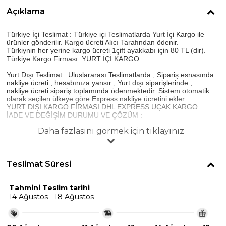
Açıklama
Türkiye İçi Teslimat : Türkiye içi Teslimatlarda Yurt İçi Kargo ile
ürünler gönderilir. Kargo ücreti Alıcı Tarafından ödenir.
Türkiynin her yerine kargo ücreti 1çift ayakkabı için 80 TL (dir).
Türkiye Kargo Firması: YURT İÇİ KARGO
Yurt Dışı Teslimat : Uluslararası Teslimatlarda , Sipariş esnasında
nakliye ücreti , hesabınıza yansır , Yurt dışı siparişlerinde ,
nakliye ücreti sipariş toplamında ödenmektedir. Sistem otomatik
olarak seçilen ülkeye göre Express nakliye ücretini ekler.
YURT DIŞI KARGO FİRMASI DHL EXPRESS UÇAK KARGO
İADE VE DEĞİŞİM DURUMU VE ÇÖZÜM :
Tüm gelin ayakkabıları Kişiye özel olarak hazırlanır ve gönderilir ,
Daha fazlasını görmek için tıklayınız
İade veya Değişim Yoktur.
Bu durumun çözümü olarak İkinci üründe %50 indirim yapılır.
Beden veya boy yüksekliği değiştirilerek isteğinize göre ikinci
ürün gönderilir.
Türkiye'den veya Yurt dışından Sipariş veren Müşterilerimiz iade
Teslimat Süresi
veya değişim yapamadıkları için ikinci üründe %50 indirim
almaya hak kazanacaklardır. !!!
Tahmini Teslim tarihi
Resim dışında Seçilen Yükseklik seçenekli ürünlerde , Resim
14 Ağustos - 18 Ağustos
dışında seçilen farklı yüksekliklerde ayakkabı tabanına inci
eklemesi yapılması zorunludur!!!