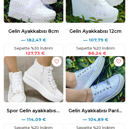
Lütfen Satın alma İle ilgili bu açıklamada sorularınız varsa bizimle
iletişime geçmekten çekinmeyin ;
Eposta : info@ayakkabitutkusu.com
Whatsaap&Tel : +90 532 584 25 80
Gelin Ayakkabısı 8cm
Gelin Ayakkabısı 12cm
—
182,47
€
—
107,79
€
Sepette %30 İndirim
Sepette %20 İndirim
127,73 €
86,24 €
Spor Gelin ayakkabısı İçten Fermuarlı Beyaz Saten ...
Gelin Ayakkabısı Parıltılı 2cm
—
114,09
€
—
104,89
€
Sepette %20 İndirim
Sepette %20 İndirim