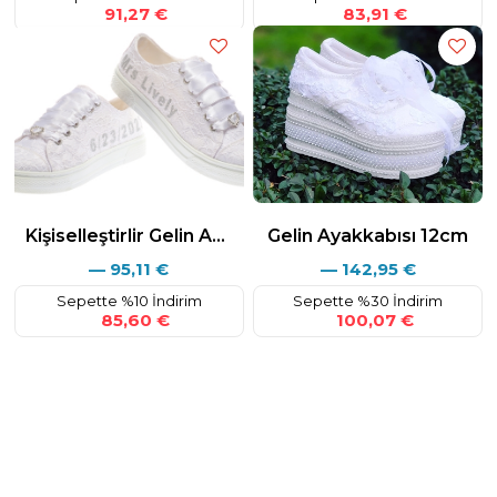
91,27 €
83,91 €
Kişiselleştirlir Gelin Ayakkabısı Beyaz Dantel
Gelin Ayakkabısı 12cm
—
95,11
€
—
142,95
€
Sepette %10 İndirim
Sepette %30 İndirim
85,60 €
100,07 €