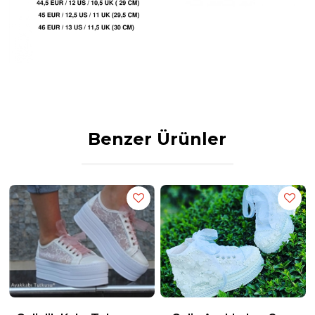
EUR SIZE Bu sizin gerçek ayakkabı numaranızdır.
Ayak numarınızı sipariş derlemelerinden önce bu formüllere göre
hesaplama yaparak sipariş oluşturun.
Boyutlandırma detayları
AVRUPA / ABD / BK (BOYUT)
--------------------------------------
35 EUR / 5 ABD / 2,5 UK
35,5 EUR / 5,5 ABD / 3 UK
Benzer Ürünler
36 EUR / 6 ABD / 3,5 UK
37 EUR / 6,5 ABD / 4 UK
37,5 EUR / 7 ABD / 4,5 UK
38 EUR / 7,5 ABD / 5 UK
38,5 EUR / 8 ABD / 5,5 UK
39 EUR / 8,5 ABD / 6 UK
40 EUR / 9 ABD / 6,5 UK
41 EUR / 9,5 ABD / 7 UK
42 EUR / 10 ABD / 7,5 UK
42,5 EUR / 10,5 ABD / 9 UK
43 EUR / 11 ABD / 9,5 UK
44 EUR / 11,5 ABD / 10 UK
44,5 EUR / 12 ABD / 10,5 UK
45 EUR / 12,5 ABD / 11 UK
Stilo Ayakkabı Üretim Merkezi ve Tasarım Atölyemizde bulunan