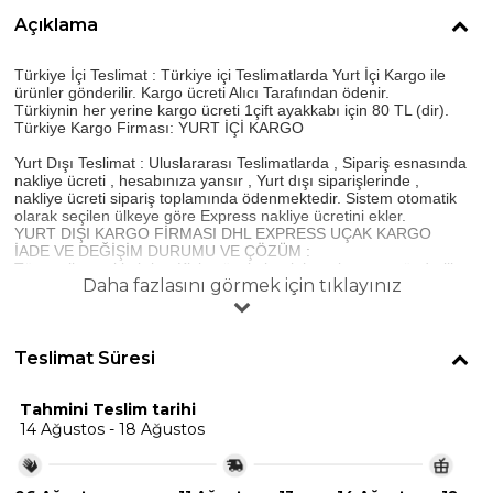
Açıklama
Türkiye İçi Teslimat : Türkiye içi Teslimatlarda Yurt İçi Kargo ile
ürünler gönderilir. Kargo ücreti Alıcı Tarafından ödenir.
Türkiynin her yerine kargo ücreti 1çift ayakkabı için 80 TL (dir).
Türkiye Kargo Firması: YURT İÇİ KARGO
Yurt Dışı Teslimat : Uluslararası Teslimatlarda , Sipariş esnasında
nakliye ücreti , hesabınıza yansır , Yurt dışı siparişlerinde ,
nakliye ücreti sipariş toplamında ödenmektedir. Sistem otomatik
olarak seçilen ülkeye göre Express nakliye ücretini ekler.
YURT DIŞI KARGO FİRMASI DHL EXPRESS UÇAK KARGO
İADE VE DEĞİŞİM DURUMU VE ÇÖZÜM :
Tüm gelin ayakkabıları Kişiye özel olarak hazırlanır ve gönderilir ,
Daha fazlasını görmek için tıklayınız
İade veya Değişim Yoktur.
Bu durumun çözümü olarak İkinci üründe %50 indirim yapılır.
Beden veya boy yüksekliği değiştirilerek isteğinize göre ikinci
ürün gönderilir.
Türkiye'den veya Yurt dışından Sipariş veren Müşterilerimiz iade
Teslimat Süresi
veya değişim yapamadıkları için ikinci üründe %50 indirim
almaya hak kazanacaklardır. !!!
Tahmini Teslim tarihi
Resim dışında Seçilen Yükseklik seçenekli ürünlerde , Resim
14 Ağustos - 18 Ağustos
dışında seçilen farklı yüksekliklerde ayakkabı tabanına inci
eklemesi yapılması zorunludur!!!