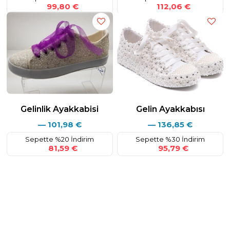
99,80 €
112,06 €
Gelinlik Ayakkabisi
Gelin Ayakkabısı
—
101,98
€
—
136,85
€
Sepette %20 İndirim
Sepette %30 İndirim
81,59 €
95,79 €