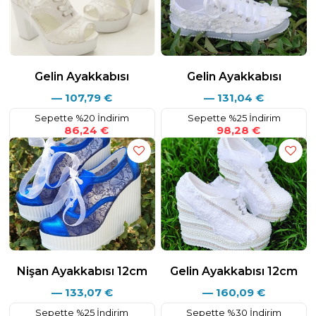
Lütfen Satın alma İle ilgili bu açıklamada sorularınız varsa bizimle
iletişime geçmekten çekinmeyin ;
Eposta : info@ayakkabitutkusu.com
Whatsaap&Tel : +90 532 584 25 80
Gelin Ayakkabısı
Gelin Ayakkabısı
—
107,79
€
—
131,04
€
Sepette %20 İndirim
Sepette %25 İndirim
86,24 €
98,28 €
Nişan Ayakkabısı 12cm
Gelin Ayakkabısı 12cm
—
133,07
€
—
160,09
€
Sepette %25 İndirim
Sepette %30 İndirim