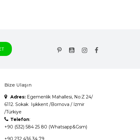
Bize Ulaşın
Adres:
Egemenlik Mahallesi, No:Z 24/
6112. Sokak Işıkkent /Bornova / İzmir
/Türkiye
Telefon
:
+90 (532) 584 25 80 (Whatsapp&Gsm)
+90 232 436 34 79