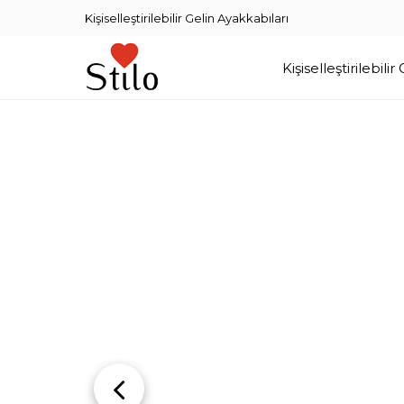
Kişiselleştirilebilir Gelin Ayakkabıları
Kişiselleştirilebilir Gelin Ayakkabıları
Dans Ayakkabıları
Kişiselleştirilebili
Üye
Girişi
Üye
Kayıt
Sipariş
Takibi
İletişim
Müşteri
Görüşleri
Instagram