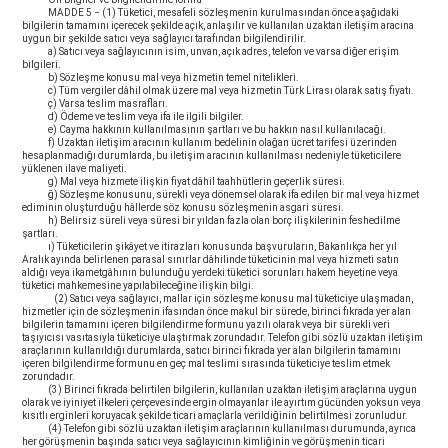
MADDE 5 − (1) Tüketici, mesafeli sözleşmenin kurulmasından önce aşağıdaki
bilgilerin tamamını içerecek şekilde açık, anlaşılır ve kullanılan uzaktan iletişim aracına
uygun bir şekilde satıcı veya sağlayıcı tarafından bilgilendirilir.
a) Satıcı veya sağlayıcının isim, unvan, açık adres, telefon ve varsa diğer erişim
bilgileri.
b) Sözleşme konusu mal veya hizmetin temel nitelikleri.
c) Tüm vergiler dâhil olmak üzere mal veya hizmetin Türk Lirası olarak satış fiyatı.
ç) Varsa teslim masrafları.
d) Ödeme ve teslim veya ifa ile ilgili bilgiler.
e) Cayma hakkının kullanılmasının şartları ve bu hakkın nasıl kullanılacağı.
f) Uzaktan iletişim aracının kullanım bedelinin olağan ücret tarifesi üzerinden
hesaplanmadığı durumlarda, bu iletişim aracının kullanılması nedeniyle tüketicilere
yüklenen ilave maliyeti.
g) Mal veya hizmete ilişkin fiyat dâhil taahhütlerin geçerlik süresi.
ğ) Sözleşme konusunu, sürekli veya dönemsel olarak ifa edilen bir mal veya hizmet
ediminin oluşturduğu hâllerde söz konusu sözleşmenin asgari süresi.
h) Belirsiz süreli veya süresi bir yıldan fazla olan borç ilişkilerinin feshedilme
şartları.
ı) Tüketicilerin şikâyet ve itirazları konusunda başvuruların, Bakanlıkça her yıl
Aralık ayında belirlenen parasal sınırlar dâhilinde tüketicinin mal veya hizmeti satın
aldığı veya ikametgâhının bulunduğu yerdeki tüketici sorunları hakem heyetine veya
tüketici mahkemesine yapılabileceğine ilişkin bilgi.
(2) Satıcı veya sağlayıcı, mallar için sözleşme konusu mal tüketiciye ulaşmadan,
hizmetler için de sözleşmenin ifasından önce makul bir sürede, birinci fıkrada yer alan
bilgilerin tamamını içeren bilgilendirme formunu yazılı olarak veya bir sürekli veri
taşıyıcısı vasıtasıyla tüketiciye ulaştırmak zorundadır. Telefon gibi sözlü uzaktan iletişim
araçlarının kullanıldığı durumlarda, satıcı birinci fıkrada yer alan bilgilerin tamamını
içeren bilgilendirme formunu en geç mal teslimi sırasında tüketiciye teslim etmek
zorundadır.
(3) Birinci fıkrada belirtilen bilgilerin, kullanılan uzaktan iletişim araçlarına uygun
olarak ve iyiniyet ilkeleri çerçevesinde ergin olmayanlar ile ayırtım gücünden yoksun veya
kısıtlı erginleri koruyacak şekilde ticari amaçlarla verildiğinin belirtilmesi zorunludur.
(4) Telefon gibi sözlü uzaktan iletişim araçlarının kullanılması durumunda, ayrıca
her görüşmenin başında satıcı veya sağlayıcının kimliğinin ve görüşmenin ticari