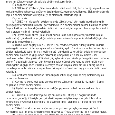
amacının tüketiciye açık bir şekilde bildirmesi zorunludur.
Ön bilgilerin teyidi
MADDE 6 − (1) Tüketici, 5 inci maddede belirtilen ön bilgileri edindiğini yazılı olarak
teyit etmedikçe satıcı veya sağlayıcı tarafından sözleşme akdedilemez. Elektronik ortamda
yapılan sözleşmelerde teyit işlemi, yine elektronik ortamda yapılır.
Cayma hakkı
MADDE 7 − (1) Mesafeli sözleşmelerde tüketici, yedi gün içerisinde herhangi bir
gerekçe göstermeksizin ve cezai şart ödemeksizin sözleşmeden cayma hakkına sahiptir.
Cayma hakkının kullanıldığına dair bildirimin bu süre içinde yazılı olarak veya bir sürekli
veri taşıyıcısıyla bildirilmesi yeterlidir.
(2) Cayma hakkı süresi, malın teslimine ilişkin sözleşmelerde, tüketicinin malı
teslim aldığı günden itibaren, diğer sözleşmelerde ise sözleşmenin akdedildiği günden
itibaren işlemeye başlar.
(3) Satıcı veya sağlayıcının 5 inci ve 6 ncı maddelerde belirtilen yükümlülüklerini
yerine getirmemesi hâlinde, cayma hakkı süresi üç aydır. Bu süre, malın teslimine ilişkin
sözleşmelerde, tüketicinin malı teslim aldığı günden itibaren, diğer sözleşmelerde ise
sözleşmenin akdedildiği günden itibaren işlemeye başlar. Ancak 5 inci ve 6 ncı
maddelerde belirtilen yükümlülüklerin, üç aylık süre içerisinde yerine getirilmesi hâlinde,
birinci fıkrada belirtilen yedi günlük cayma hakkı süresi, söz konusu yükümlülüklerin
yerine getirildiği günden itibaren işlemeye başlar. Cayma hakkının kullanıldığına dair
irade beyanının bu süre içinde yazılı olarak veya bir sürekli veri taşıyıcısıyla bildirilmesi
yeterlidir.
(4) Taraflarca aksi kararlaştırılmadıkça tüketici, aşağıdaki sözleşmelerde cayma
hakkını kullanamaz.
a) Cayma hakkı süresi sona ermeden önce, tüketicinin onayı ile hizmetin ifasına
başlanan hizmet sözleşmeleri.
b) Fiyatı borsa veya teşkilatlanmış diğer piyasalarda belirlenen mallara ilişkin
sözleşmeler.
c) Tüketicinin istekleri veya açıkça onun kişisel ihtiyaçları doğrultusunda
hazırlanan, niteliği itibariyle geri gönderilmeye elverişli olmayan ve çabuk bozulma
tehlikesi olan veya son kullanma tarihi geçme ihtimali olan malların teslimine ilişkin
sözleşmeler.
ç) Tüketici tarafından ambalajının açılmış olmasışartıyla, ses veya görüntü
kayıtlarına, yazılım programlarına ve bilgisayar sarf malzemelerine ilişkin sözleşmeler.