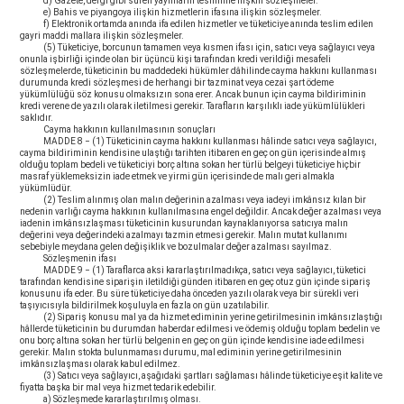
d) Gazete, dergi gibi süreli yayınların teslimine ilişkin sözleşmeler.
e) Bahis ve piyangoya ilişkin hizmetlerin ifasına ilişkin sözleşmeler.
f) Elektronik ortamda anında ifa edilen hizmetler ve tüketiciye anında teslim edilen
gayri maddi mallara ilişkin sözleşmeler.
(5) Tüketiciye, borcunun tamamen veya kısmen ifası için, satıcı veya sağlayıcı veya
onunla işbirliği içinde olan bir üçüncü kişi tarafından kredi verildiği mesafeli
sözleşmelerde, tüketicinin bu maddedeki hükümler dâhilinde cayma hakkını kullanması
durumunda kredi sözleşmesi de herhangi bir tazminat veya cezai şart ödeme
yükümlülüğü söz konusu olmaksızın sona erer. Ancak bunun için cayma bildiriminin
kredi verene de yazılı olarak iletilmesi gerekir. Tarafların karşılıklı iade yükümlülükleri
saklıdır.
Cayma hakkının kullanılmasının sonuçları
MADDE 8 − (1) Tüketicinin cayma hakkını kullanması hâlinde satıcı veya sağlayıcı,
cayma bildiriminin kendisine ulaştığı tarihten itibaren en geç on gün içerisinde almış
olduğu toplam bedeli ve tüketiciyi borç altına sokan her türlü belgeyi tüketiciye hiçbir
masraf yüklemeksizin iade etmek ve yirmi gün içerisinde de malı geri almakla
yükümlüdür.
(2) Teslim alınmış olan malın değerinin azalması veya iadeyi imkânsız kılan bir
nedenin varlığı cayma hakkının kullanılmasına engel değildir. Ancak değer azalması veya
iadenin imkânsızlaşması tüketicinin kusurundan kaynaklanıyorsa satıcıya malın
değerini veya değerindeki azalmayı tazmin etmesi gerekir. Malın mutat kullanımı
sebebiyle meydana gelen değişiklik ve bozulmalar değer azalması sayılmaz.
Sözleşmenin ifası
MADDE 9 − (1) Taraflarca aksi kararlaştırılmadıkça, satıcı veya sağlayıcı, tüketici
tarafından kendisine siparişin iletildiği günden itibaren en geç otuz gün içinde sipariş
konusunu ifa eder. Bu süre tüketiciye daha önceden yazılı olarak veya bir sürekli veri
taşıyıcısıyla bildirilmek koşuluyla en fazla on gün uzatılabilir.
(2) Sipariş konusu mal ya da hizmet ediminin yerine getirilmesinin imkânsızlaştığı
hâllerde tüketicinin bu durumdan haberdar edilmesi ve ödemiş olduğu toplam bedelin ve
onu borç altına sokan her türlü belgenin en geç on gün içinde kendisine iade edilmesi
gerekir. Malın stokta bulunmaması durumu, mal ediminin yerine getirilmesinin
imkânsızlaşması olarak kabul edilmez.
(3) Satıcı veya sağlayıcı, aşağıdaki şartları sağlaması hâlinde tüketiciye eşit kalite ve
fiyatta başka bir mal veya hizmet tedarik edebilir.
a) Sözleşmede kararlaştırılmış olması.