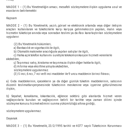
Görüşleri
MADDE 1 − (1) Bu Yönetmeliğin amacı; mesafeli sözleşmelere ilişkin uygulama usul ve
esaslarını belirlemektir.
Kapsam
Instagram
MADDE 2 − (1) Bu Yönetmelik; yazılı, görsel ve elektronik ortamda veya diğer iletişim
araçları kullanılarak ve tüketicilerle karşı karşıya gelinmeksizin yapılan, malın veya
hizmetin tüketiciye anında veya sonradan teslimi ya da ifası kararlaştırılan sözleşmelere
uygulanır.
Facebook
(2) Bu Yönetmelik hükümleri;
a) Bankacılık ve sigortacılık ile ilgili,
b) Otomatik makineler aracılığıyla yapılan satışlar ile ilgili,
c) Halka açık telefon kullanımı suretiyle telekomünikasyon hizmeti verenlerle
akdedilen,
ç) Taşınmaz satış, kiralama ve taşınmaza ilişkin diğer haklarla ilgili,
d) Artırma veya eksiltme yoluyla akdedilen,
sözleşmelere uygulanmaz.
(3) 5 inci, 6 ncı, 7 nci ve 8 inci maddeler ile 9 uncu maddenin birinci fıkrası;
a) Gıda maddelerinin, içeceklerin ya da diğer günlük tüketim maddelerinin, satıcının
düzenli teslimatlarıçerçevesinde tüketicinin meskenine veya işyerine götürülmesine
ilişkin,
b) Seyahat, konaklama, lokantacılık, eğlence sektörü gibi alanlarda hizmet veren
sağlayıcılarla kurulan ve sağlayıcının belirli bir tarihte veya zaman dilimi içinde
sözleşme konusu hizmet edimini sunma yükümlülüğü altına girdiği,
sözleşmelere uygulanmaz.
Dayanak
MADDE 3 − (1) Bu Yönetmelik, 23/2/1995 tarihli ve 4077 sayılı Tüketicinin Korunması