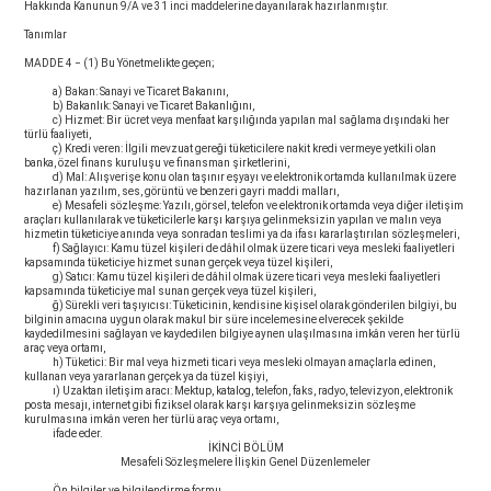
Hakkında Kanunun 9/A ve 31 inci maddelerine dayanılarak hazırlanmıştır.
Tanımlar
MADDE 4 − (1) Bu Yönetmelikte geçen;
a) Bakan: Sanayi ve Ticaret Bakanını,
b) Bakanlık: Sanayi ve Ticaret Bakanlığını,
c) Hizmet: Bir ücret veya menfaat karşılığında yapılan mal sağlama dışındaki her
türlü faaliyeti,
ç) Kredi veren: İlgili mevzuat gereği tüketicilere nakit kredi vermeye yetkili olan
banka, özel finans kuruluşu ve finansman şirketlerini,
d) Mal: Alışverişe konu olan taşınır eşyayı ve elektronik ortamda kullanılmak üzere
hazırlanan yazılım, ses, görüntü ve benzeri gayri maddi malları,
e) Mesafeli sözleşme: Yazılı, görsel, telefon ve elektronik ortamda veya diğer iletişim
araçları kullanılarak ve tüketicilerle karşı karşıya gelinmeksizin yapılan ve malın veya
hizmetin tüketiciye anında veya sonradan teslimi ya da ifası kararlaştırılan sözleşmeleri,
f) Sağlayıcı: Kamu tüzel kişileri de dâhil olmak üzere ticari veya mesleki faaliyetleri
kapsamında tüketiciye hizmet sunan gerçek veya tüzel kişileri,
g) Satıcı: Kamu tüzel kişileri de dâhil olmak üzere ticari veya mesleki faaliyetleri
kapsamında tüketiciye mal sunan gerçek veya tüzel kişileri,
ğ) Sürekli veri taşıyıcısı: Tüketicinin, kendisine kişisel olarak gönderilen bilgiyi, bu
bilginin amacına uygun olarak makul bir süre incelemesine elverecek şekilde
kaydedilmesini sağlayan ve kaydedilen bilgiye aynen ulaşılmasına imkân veren her türlü
araç veya ortamı,
h) Tüketici: Bir mal veya hizmeti ticari veya mesleki olmayan amaçlarla edinen,
kullanan veya yararlanan gerçek ya da tüzel kişiyi,
ı) Uzaktan iletişim aracı: Mektup, katalog, telefon, faks, radyo, televizyon, elektronik
posta mesajı, internet gibi fiziksel olarak karşı karşıya gelinmeksizin sözleşme
kurulmasına imkân veren her türlü araç veya ortamı,
ifade eder.
İKİNCİ BÖLÜM
Mesafeli Sözleşmelere İlişkin Genel Düzenlemeler
Ön bilgiler ve bilgilendirme formu