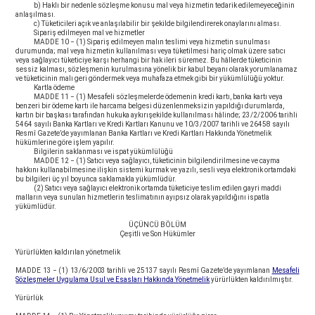
b) Haklı bir nedenle sözleşme konusu mal veya hizmetin tedarik edilemeyeceğinin
anlaşılması.
c) Tüketicileri açık ve anlaşılabilir bir şekilde bilgilendirerek onaylarını alması.
Sipariş edilmeyen mal ve hizmetler
MADDE 10 − (1) Sipariş edilmeyen malın teslimi veya hizmetin sunulması
durumunda; mal veya hizmetin kullanılması veya tüketilmesi hariç olmak üzere satıcı
veya sağlayıcı tüketiciye karşı herhangi bir hak ileri süremez. Bu hâllerde tüketicinin
sessiz kalması, sözleşmenin kurulmasına yönelik bir kabul beyanı olarak yorumlanamaz
ve tüketicinin malı geri göndermek veya muhafaza etmek gibi bir yükümlülüğü yoktur.
Kartla ödeme
MADDE 11 − (1) Mesafeli sözleşmelerde ödemenin kredi kartı, banka kartı veya
benzeri bir ödeme kartı ile harcama belgesi düzenlenmeksizin yapıldığı durumlarda,
kartın bir başkası tarafından hukuka aykırışekilde kullanılması hâlinde; 23/2/2006 tarihli
5464 sayılı Banka Kartları ve Kredi Kartları Kanunu ve 10/3/2007 tarihli ve 26458 sayılı
Resmî Gazete’de yayımlanan Banka Kartları ve Kredi Kartları Hakkında Yönetmelik
hükümlerine göre işlem yapılır.
Bilgilerin saklanması ve ispat yükümlülüğü
MADDE 12 − (1) Satıcı veya sağlayıcı, tüketicinin bilgilendirilmesine ve cayma
hakkını kullanabilmesine ilişkin sistemi kurmak ve yazılı, sesli veya elektronik ortamdaki
bu bilgileri üç yıl boyunca saklamakla yükümlüdür.
(2) Satıcı veya sağlayıcı elektronik ortamda tüketiciye teslim edilen gayri maddi
malların veya sunulan hizmetlerin teslimatının ayıpsız olarak yapıldığını ispatla
yükümlüdür.
ÜÇÜNCÜ BÖLÜM
Çeşitli ve Son Hükümler
Yürürlükten kaldırılan yönetmelik
MADDE 13 − (1) 13/6/2003 tarihli ve 25137 sayılı Resmî Gazete’de yayımlanan
Mesafeli
S
ö
zle
ş
meler Uygulama Usul ve Esaslar
ı
Hakk
ı
nda Y
ö
netmelik
yürürlükten kaldırılmıştır.
Yürürlük