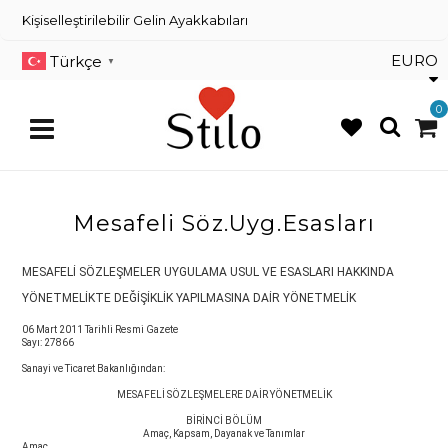
×
Kişiselleştirilebilir Gelin Ayakkabıları
Kişiselleştirilebilir Gelin
Ayakkabıları
EURO
Türkçe
▼
Dans Ayakkabıları
0
Renkli Gelin Ayakkabısı
Mesafeli Söz.Uyg.Esasları
Üye
Girişi
MESAFELİ SÖZLEŞMELER UYGULAMA USUL VE ESASLARI HAKKINDA
Üye
YÖNETMELİKTE DEĞİŞİKLİK YAPILMASINA DAİR YÖNETMELİK
Kayıt
06 Mart 2011 Tarihli Resmi Gazete
Sayı: 27866
Sipariş
Takibi
Sanayi ve Ticaret Bakanlığından:
MESAFELİ SÖZLEŞMELERE DAİR YÖNETMELİK
İletişim
BİRİNCİ BÖLÜM
Amaç, Kapsam, Dayanak ve Tanımlar
Müşteri
Amaç