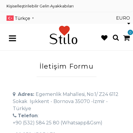
×
Kişiselleştirilebilir Gelin Ayakkabıları
Kişiselleştirilebilir Gelin
Ayakkabıları
EURO
Türkçe
▼
Dans Ayakkabıları
0
Renkli Gelin Ayakkabısı
İletişim Formu
Üye
Girişi
Üye
Kayıt
Adres:
Egemenlik Mahallesi, No:1/ Z24 6112
Sokak Işıkkent - Bornova 35070 -İzmir -
Sipariş
Türkiye
Takibi
Telefon
:
İletişim
+90 (532) 584 25 80 (Whatsapp&Gsm)
Müşteri